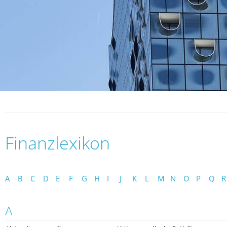
Finanzlexikon
A
B
C
D
E
F
G
H
I
J
K
L
M
N
O
P
Q
R
A