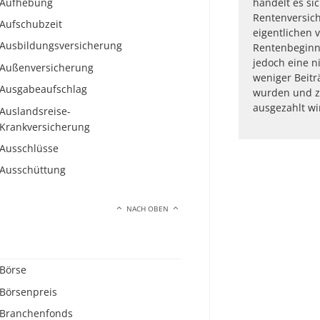
Aufhebung
handelt es si
Rentenversic
Aufschubzeit
eigentlichen 
Ausbildungsversicherung
Rentenbeginn 
jedoch eine n
Außenversicherung
weniger Beitr
Ausgabeaufschlag
wurden und z
ausgezahlt wi
Auslandsreise-
Krankversicherung
Ausschlüsse
Ausschüttung
NACH OBEN
Börse
Börsenpreis
Branchenfonds