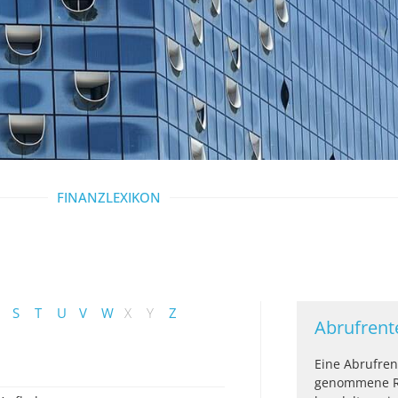
FINANZLEXIKON
S
T
U
V
W
X
Y
Z
Abrufrent
Eine Abrufrent
genommene Re