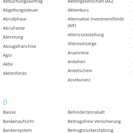
Abbuchungsauftrag
Aktiengesellschaft (AG)
Abgeltungssteuer
Aktienkurs
Abrufphase
Alternative Investmentfonds
(AIF)
Abrufrente
Altersrückstellung
Abtretung
Altersvorsorge
Abzugsfranchise
Anamnese
Agio
Anleihen
Aktie
Anteilschein
Aktienfonds
Assekuranz
B
Baisse
Behindertenrabatt
Bankenaufsicht
Beitragsfreie Versicherung
Bankensystem
Beitragsrückerstattung