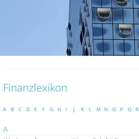
Finanzlexikon
A
B
C
D
E
F
G
H
I
J
K
L
M
N
O
P
Q
R
A