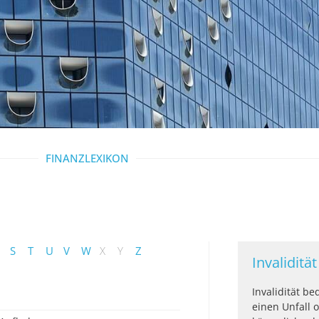
FINANZLEXIKON
S
T
U
V
W
X
Y
Z
Invalidität
Invalidität b
einen Unfall 