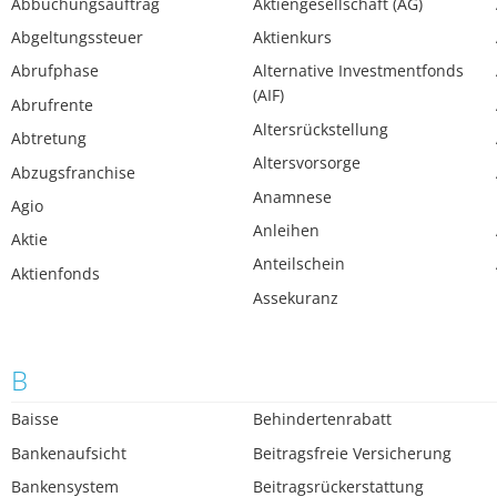
Abbuchungsauftrag
Aktiengesellschaft (AG)
Abgeltungssteuer
Aktienkurs
Abrufphase
Alternative Investmentfonds
(AIF)
Abrufrente
Altersrückstellung
Abtretung
Altersvorsorge
Abzugsfranchise
Anamnese
Agio
Anleihen
Aktie
Anteilschein
Aktienfonds
Assekuranz
B
Baisse
Behindertenrabatt
Bankenaufsicht
Beitragsfreie Versicherung
Bankensystem
Beitragsrückerstattung