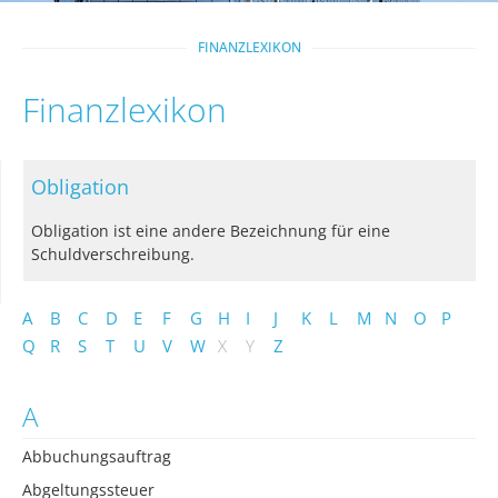
FINANZLEXIKON
Finanzlexikon
Obligation
Obligation ist eine andere Bezeichnung für eine
Schuldverschreibung.
A
B
C
D
E
F
G
H
I
J
K
L
M
N
O
P
Q
R
S
T
U
V
W
X
Y
Z
A
Abbuchungsauftrag
Abgeltungssteuer