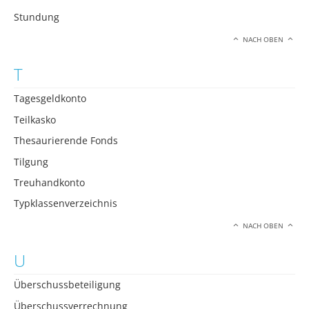
Stundung
NACH OBEN
T
Tagesgeldkonto
Teilkasko
Thesaurierende Fonds
Tilgung
Treuhandkonto
Typklassenverzeichnis
NACH OBEN
U
Überschussbeteiligung
Überschussverrechnung