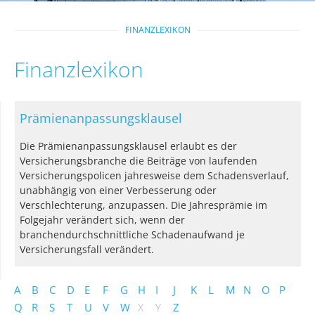
FINANZLEXIKON
Finanzlexikon
Prämienanpassungsklausel
Die Prämienanpassungsklausel erlaubt es der
Versicherungsbranche die Beiträge von laufenden
Versicherungspolicen jahresweise dem Schadensverlauf,
unabhängig von einer Verbesserung oder
Verschlechterung, anzupassen. Die Jahresprämie im
Folgejahr verändert sich, wenn der
branchendurchschnittliche Schadenaufwand je
Versicherungsfall verändert.
A
B
C
D
E
F
G
H
I
J
K
L
M
N
O
P
Q
R
S
T
U
V
W
X
Y
Z