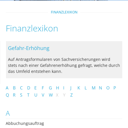
FINANZLEXIKON
Finanzlexikon
Gefahr-Erhöhung
Auf Antragsformularen von Sachversicherungen wird
stets nach einer Gefahrenerhöhung gefragt, welche durch
das Umfeld entstehen kann.
A
B
C
D
E
F
G
H
I
J
K
L
M
N
O
P
Q
R
S
T
U
V
W
X
Y
Z
A
Abbuchungsauftrag