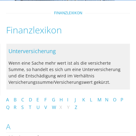
FINANZLEXIKON
Finanzlexikon
Unterversicherung
Wenn eine Sache mehr wert ist als die versicherte
Summe, so handelt es sich um eine Unterversicherung
und die Entschädigung wird im Verhältnis
Versicherungssumme/Versicherungswert gekürzt.
A
B
C
D
E
F
G
H
I
J
K
L
M
N
O
P
Q
R
S
T
U
V
W
X
Y
Z
A