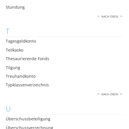
Stundung
NACH OBEN
T
Tagesgeldkonto
Teilkasko
Thesaurierende Fonds
Tilgung
Treuhandkonto
Typklassenverzeichnis
NACH OBEN
U
Überschussbeteiligung
Überschussverrechnung