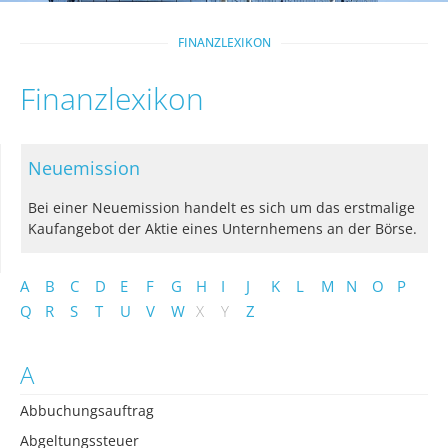
FINANZLEXIKON
Finanzlexikon
Neuemission
Bei einer Neuemission handelt es sich um das erstmalige
Kaufangebot der Aktie eines Unternhemens an der Börse.
A
B
C
D
E
F
G
H
I
J
K
L
M
N
O
P
Q
R
S
T
U
V
W
X
Y
Z
A
Abbuchungsauftrag
Abgeltungssteuer