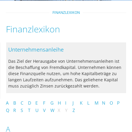
FINANZLEXIKON
Finanzlexikon
Unternehmensanleihe
Das Ziel der Herausgabe von Unternehmensanleihen ist
die Beschaffung von Fremdkapital. Unternehmen können
diese Finanzquelle nutzen, um hohe Kapitalbeträge zu
langen Laufzeiten aufzunehmen. Das geliehene Kapital
muss zuzüglich Zinsen zurückgezahlt werden.
A
B
C
D
E
F
G
H
I
J
K
L
M
N
O
P
Q
R
S
T
U
V
W
X
Y
Z
A