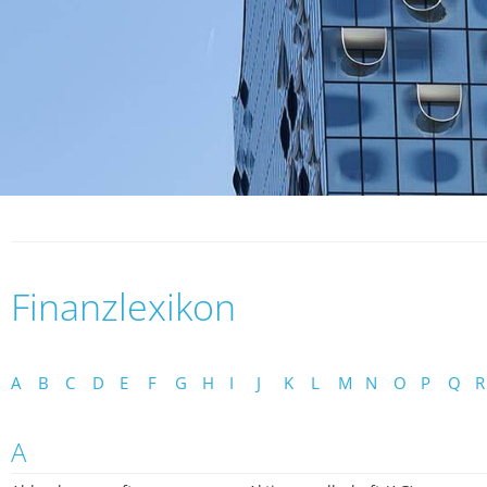
Finanzlexikon
A
B
C
D
E
F
G
H
I
J
K
L
M
N
O
P
Q
R
A