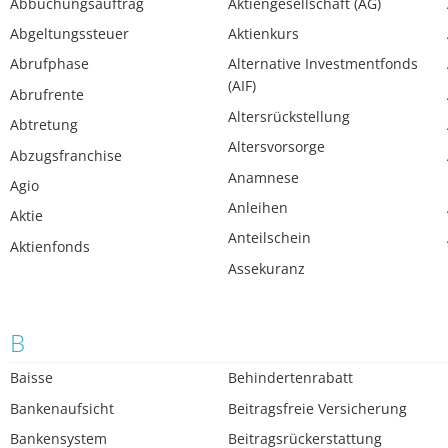
Abbuchungsauftrag
Aktiengesellschaft (AG)
Abgeltungssteuer
Aktienkurs
Abrufphase
Alternative Investmentfonds
(AIF)
Abrufrente
Altersrückstellung
Abtretung
Altersvorsorge
Abzugsfranchise
Anamnese
Agio
Anleihen
Aktie
Anteilschein
Aktienfonds
Assekuranz
B
Baisse
Behindertenrabatt
Bankenaufsicht
Beitragsfreie Versicherung
Bankensystem
Beitragsrückerstattung