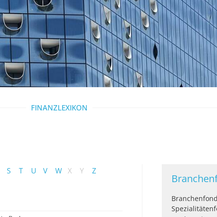
FINANZLEXIKON
S
T
U
V
W
X
Y
Z
Branchen
Branchenfond
Spezialitäten